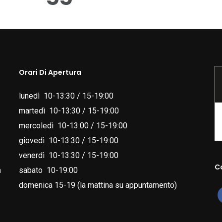
essere
essere
scelte
scelte
nella
nella
pagina
pagina
Orari Di Apertura
del
del
prodotto
prodotto
lunedì 10-13:30 / 15-19:00
martedì 10-13:30 / 15-19:00
mercoledì 10-13:00 / 15-19:00
giovedì 10-13:30 / 15-19:00
venerdì 10-13:30 / 15-19:00
C
m
sabato 10-19:00
domenica 15-19 (la mattina su appuntamento)