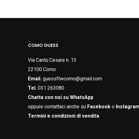
essere
scelte
nella
pagina
COMO GUESS
del
prodotto
Via Cantù Cesare n. 13
22100 Como
Email.
guessftwcomo@gmail.com
Tel.
031 263080
Chatta con noi su WhatsApp
oppure contattaci anche su
Facebook
o
Instagra
Termini e condizioni di vendita