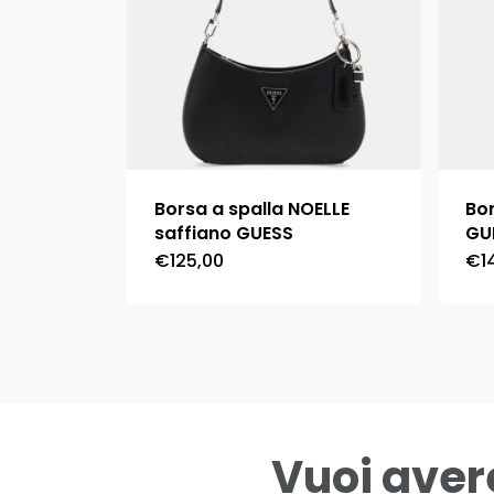
Borsa a spalla NOELLE
Bor
saffiano GUESS
GU
€
125,00
€
1
Questo
prodotto
ha
più
varianti.
Le
Vuoi aver
opzioni
possono