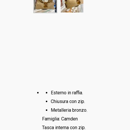
Esterno in raffia.
Chiusura con zip.
Metalleria bronzo.
Famiglia: Camden
Tasca interna con zip.