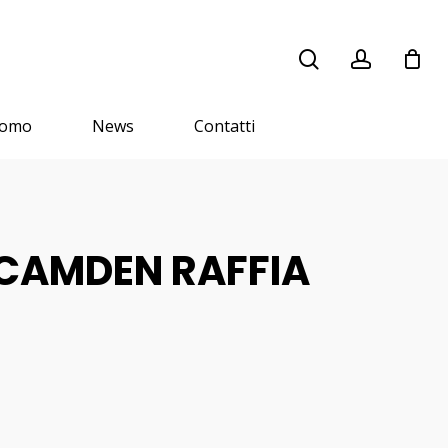
search
account
romo
News
Contatti
a CAMDEN RAFFIA