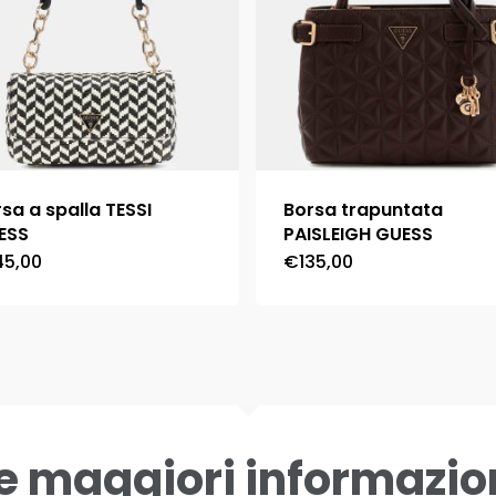
sa a spalla TESSI
Borsa trapuntata
ESS
PAISLEIGH GUESS
45,00
€
135,00
Questo
Questo
prodotto
prodotto
ha
ha
più
più
varianti.
varianti.
Le
Le
e maggiori informazio
opzioni
opzioni
possono
possono