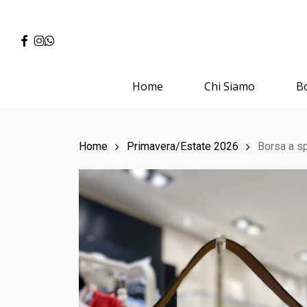
Skip
to
Facebook
Instagram
Whatsapp
main
content
Home
Chi Siamo
B
Hit enter to search or ESC to close
Home
Primavera/Estate 2026
Borsa a 