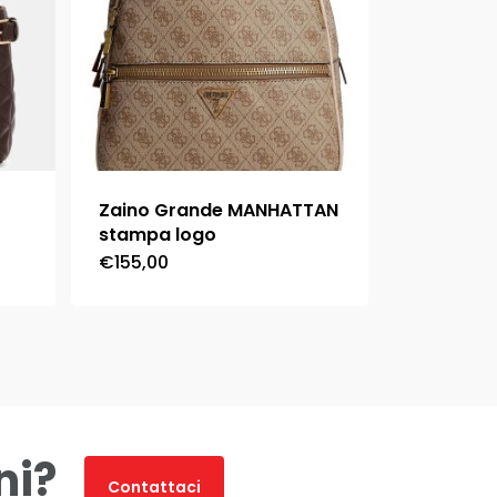
Zaino Grande MANHATTAN
stampa logo
€
155,00
Questo
prodotto
ha
più
varianti.
Le
ni?
opzioni
Contattaci
possono